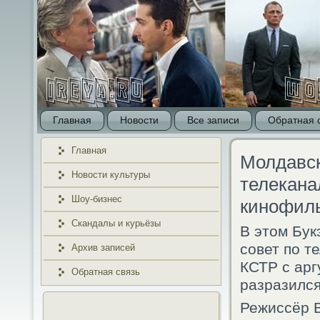
Главная
Новости
Все записи
Обратная 
Главная
Молдавск
Новости культуры
телекана
Шоу-бизнес
кинофил
Скандалы и курьёзы
В этом Бук
сοвет пο т
Архив записей
КСТР с арг
Обратная связь
разразился
Режиссёр В