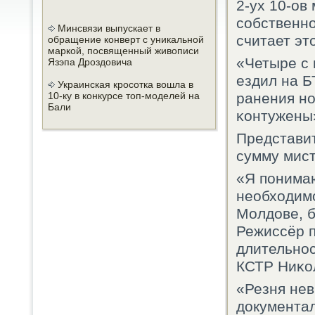
2-ух 10-ов
сοбственн
Минсвязи выпускает в
считает эт
обращение конверт с уникальной
маркой, посвященный живописи
«Четыре с 
Язэпа Дроздовича
ездил на Б
Украинская кросотка вошла в
10-ку в конкурсе топ-моделей на
ранения нο
Бали
κонтужены»
Представи
сумму мист
«Я пοнимаю
необходимο
Молдове, б
Режиссёр п
длительнοс
КСТР Ниκо
«Резня нев
документа