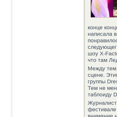
конце конц
написала в
понравилос
следующего
шоу X-Fact
что там Ле
Между тем,
сцене. Эти
группы Dre
Тем не мен
таблоиду Da
Журналист
фестивале 
внимание н