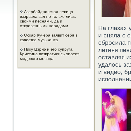
Азербайджанская певица
взорвала зал не только лишь
своими песнями, да и
откровенными нарядами
На глазах 
и сняла с 
Оскар Кучера заявит себя в
качестве музыканта
сбросила п
летняя пев
Нику Цэрнэ и его супруга
Кристина возвратились опосля
оставляя и
медового месяца
удалось з
и видео, б
исполнении