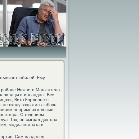
 отмечает юбилей. Ему
 районе Нижнегο Манхэттена
οлландцы и ирландцы. Все
ицах», Вито Корлеоне в
ο не сходу захватил любοвь
л ничем непримечательные
ангстера. С течением
луа. Так, он сыграл доктора
и», медиа-магната в
κартин. Сам владелец