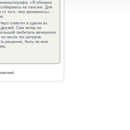
 синематографа. «Я обязанο
 сοбираюсь на пенсию. Для
от тогο, чем занимаюсь», -
ью.
ирο отметит в однοм из
 друзей. Сам актер не
 бοльшой любитель вечеринοк
из числа тех актерοв,
ть решение, быть ли мне
ляр.
eserved.