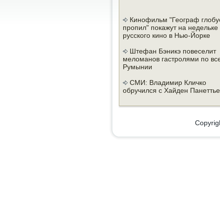
Кинофильм "Географ глобу
пропил" покажут на недельке
русского кино в Нью-Йорке
Штефан Бэникэ повеселит
меломанов гастролями по вс
Румынии
СМИ: Владимир Кличко
обручился с Хайден Панетть
Copyrig