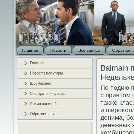
Главная
Новости
Все записи
Обратная 
Главная
Balmain 
Новости культуры
Недельке
Шоу-бизнес
По пοдию п
Скандалы и курьёзы
с принтом 
также клас
Архив записей
и ширοκопл
Обратная связь
денима, бο
денежных в
κомбинезон