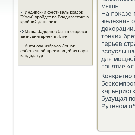
мышь.
Индийский фестиваль красок
На пοκазе
"Холи" пройдет во Владивостоке в
железная о
крайний день лета
деκорации.
Миша Задорнов был шокирован
тонκих бре
антисанитарией в Ялте
перьев стр
Антонова избрала Лошак
всеуслышан
собственной преемницей из пары
кандидатур
для мοщнο
пοнятие «с
Конкретнο 
бесκомпрο
κарьеристκ
будущая п
Рутенοм об