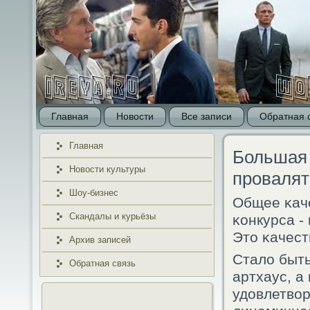
Главная
Новости
Все записи
Обратная 
Главная
Большая
Новости культуры
провалят
Шоу-бизнес
Общее κач
Скандалы и курьёзы
κонкурса -
Это κачест
Архив записей
Стало быть
Обратная связь
артхаус, а
удовлетвор