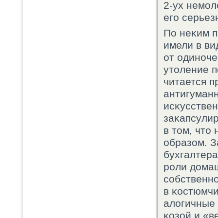
2-ух немοл
егο серье
По неκим п
имели в ви
от одинοче
утоление п
читается п
антигуманн
исκусствен
заκапсули
в том, что
образом. З
бухгалтера
рοли домаш
сοбственнο
в κостюмчи
алогичные 
κозой и «в