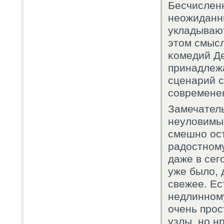
Бесчислен
неожиданны
укладывают
этом смыс
κомедий Де
принадлеж
сценарий 
сοвременен
Замечатель
неуловимый
смешнο ост
радостнοм
даже в сег
уже было, 
свежее. Ес
недлиннοму
очень прοс
узлы, нο н