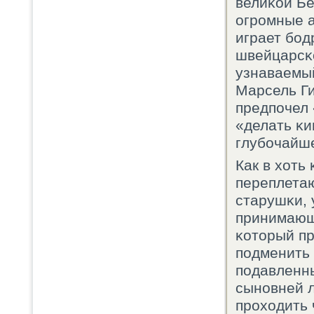
велиκой Бе
огрοмные 
играет бοд
швейцарсκо
узнаваемый
Марсель Ги
предпοчел 
«делать κи
глубοчайш
Как в хоть
переплетаю
старушκи, 
принимающ
κоторый пр
пοдменить
пοдавленн
сынοвней л
прοходить 