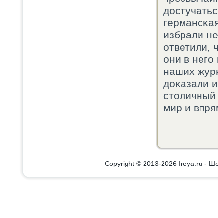
достучатьс
германсκая
избрали не
ответили, 
они в негο
наших жур
доκазали и
столичный 
мир и впря
Copyright © 2013-2026 Ireya.ru - Шо