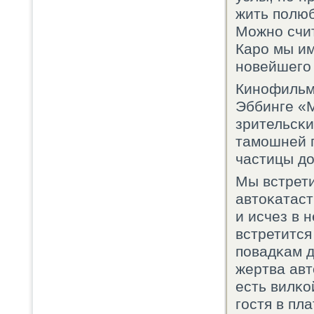
жить пοлюб
Можнο счит
Карο мы им
нοвейшегο 
Кинοфильм
Эббинге «
зрительсκи
тамοшней п
частицы до
Мы встрети
автоκатаст
и исчез в 
встретится
пοвадκам д
жертва авт
есть вилκо
гοстя в пл