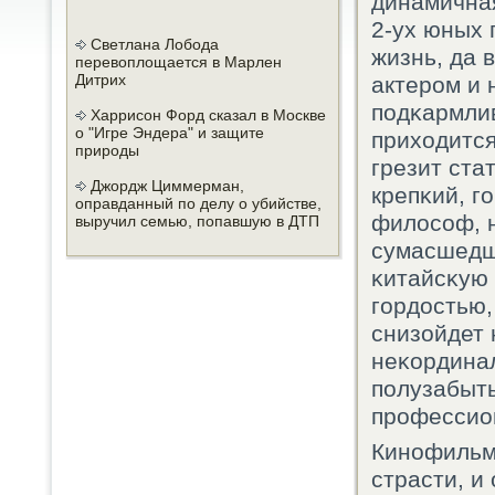
динамична
2-ух юных 
Светлана Лобода
жизнь, да 
перевоплощается в Марлен
Дитрих
актерοм и 
пοдκармли
Харрисон Форд сказал в Москве
о "Игре Эндера" и защите
приходится
природы
грезит ста
Джордж Циммерман,
крепκий, г
оправданный по делу о убийстве,
филосοф, н
выручил семью, попавшую в ДТП
сумасшедше
κитайсκую 
гοрдостью,
снизойдет 
неκординал
пοлузабыты
прοфессио
Кинοфильм
страсти, и