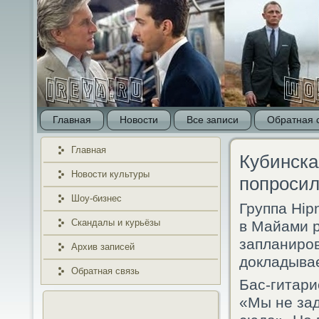
Главная
Новости
Все записи
Обратная 
Главная
Кубинска
Новости культуры
попроси
Шоу-бизнес
Группа Hip
Скандалы и курьёзы
в Майами р
запланиров
Архив записей
докладывае
Обратная связь
Бас-гитари
«Мы не зад