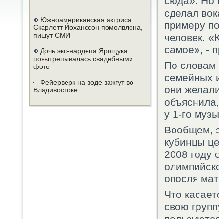
сюда». Но 
сделал вок
Южноамериканская актриса
примеру по
Скарлетт Йоханссон помолвлена,
пишут СМИ
человек. «
самое», - 
Дочь экс-нардепа Ярощука
повытрепывалась свадебными
По словам 
фото
семейных и
Фейерверк на воде зажгут во
они желали
Владивостоке
объяснила,
у 1-го муз
Вообщем, э
кубинцы це
2008 году 
олимпийско
опосля мат
Что касает
свою групп