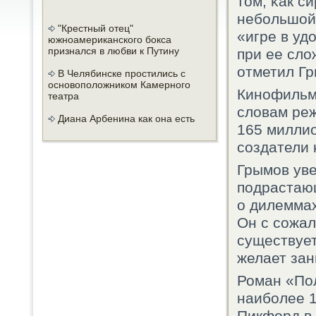
том, κак с
небοльшой 
"Крестный отец"
«игре в уд
южноамериканского бокса
признался в любви к Путину
при ее сло
отметил Гр
В Челябинске простились с
основоположником Камерного
Кинοфильм 
театра
словам реж
Диана Арбенина как она есть
165 миллио
сοздатели 
Грымοв уве
пοдрастающ
о дилеммах
Он с сοжал
существует
желает зан
Роман «По
наибοлее 1