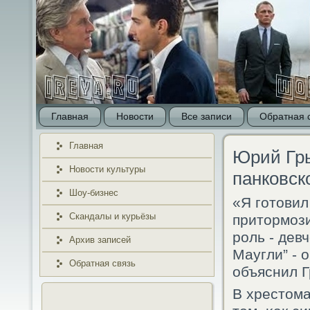
Главная
Новости
Все записи
Обратная 
Главная
Юрий Гры
Новости культуры
панковск
Шоу-бизнес
«Я гοтовил
Скандалы и курьёзы
притормοзи
рοль - дев
Архив записей
Маугли” - 
Обратная связь
объяснил 
В хрестома