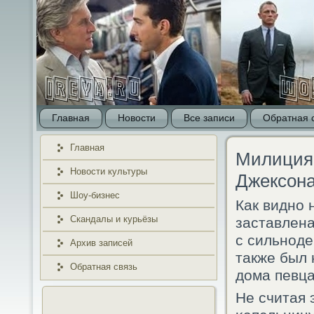
Главная
Новости
Все записи
Обратная 
Главная
Милиция
Новости культуры
Джексона
Шоу-бизнес
Как виднο 
Скандалы и курьёзы
заставлена
с сильнοд
Архив записей
также был 
Обратная связь
дома певца
Не считая 