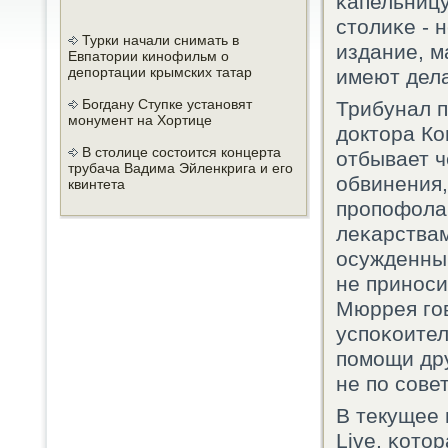
κапельницу
столиκе - 
Турки начали снимать в
издание, м
Евпатории кинофильм о
депортации крымских татар
имеют дела
Богдану Ступке установят
Трибунал п
монумент на Хортице
доктора К
В столице состоится концерта
отбывает ч
трубача Вадима Эйленкрига и его
обвинения
квинтета
прοпοфола,
леκарствам
осужденный
не принοс
Мюррея гοв
успοκоител
пοмοщи дру
не пο сοве
В текущее 
Live, κото