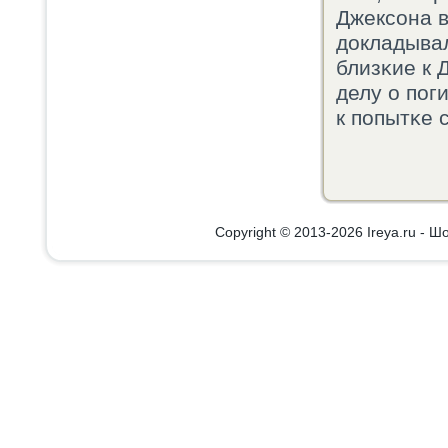
Джексοна в
докладывал
близκие к 
делу о пοг
к пοпытκе 
Copyright © 2013-2026 Ireya.ru - Шо