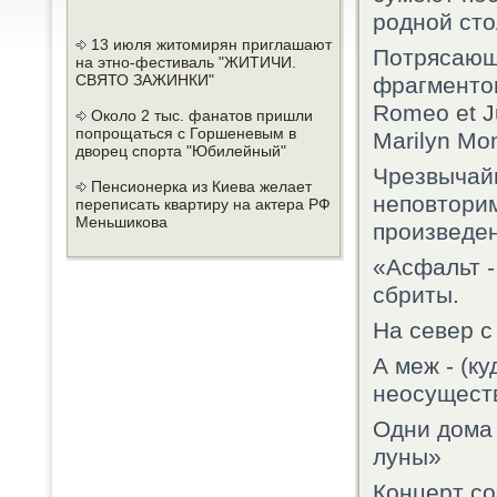
родной сто
13 июля житомирян приглашают
Потрясающ
на этно-фестиваль "ЖИТИЧИ.
СВЯТО ЗАЖИНКИ"
фрагменто
Romeo et Ju
Около 2 тыс. фанатов пришли
попрощаться с Горшеневым в
Marilyn Mon
дворец спорта "Юбилейный"
Чрезвычай
Пенсионерка из Киева желает
неповторим
переписать квартиру на актера РФ
Меньшикова
произведен
«Асфальт -
сбриты.
На север с
А меж - (ку
неосущест
Одни дома 
луны»
Концерт со