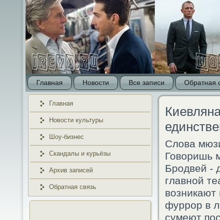
Главная
Новости
Все записи
Обратная 
Главная
Киевляна
Новости культуры
единстве
Шоу-бизнес
Слова мюз
Скандалы и курьёзы
Говоришь 
Бродвей - 
Архив записей
главной те
Обратная связь
возникают 
фуррор в л
сумеют по