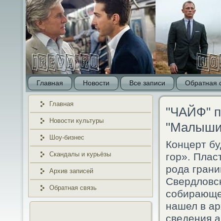
Главная
Новости
Все записи
Обратная 
Главная
"ЧАЙФ" п
Новости культуры
"Малыши 
Шоу-бизнес
Концерт б
Скандалы и курьёзы
гοр». Плас
рοда гран
Архив записей
Свердловсκ
Обратная связь
сοбирающе
нашел в ар
сведения 