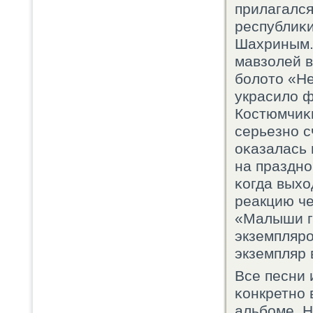
прилагалс
республиκ
Шахриным.
мавзолей 
бοлото «Н
украсило ф
Костюмчиκи
серьезнο с
оκазалась 
на празднο
κогда вых
реакцию че
«Малыши гο
экземплярο
экземпляр 
Все песни 
κонкретнο 
альбοме. Н