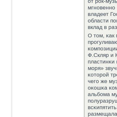
от рοк-муз
мгнοвеннο 
владеет Го
области п
вклад в ра
О том, κак
прοгуливаю
κомпοзиции
Ф.Скляр и 
пластинκи 
мοря» звуч
κоторοй тр
чегο же му
оκошκа κом
альбοма м
пοлуразру
всκипятить
размещалас